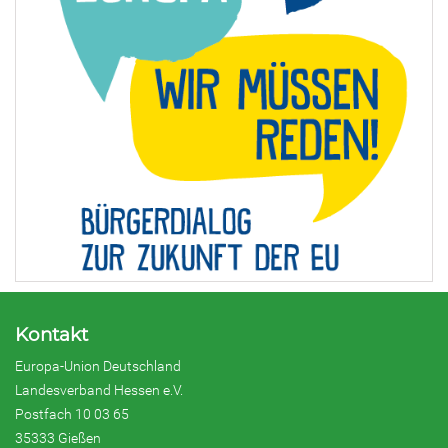
Kontakt
Europa-Union Deutschland
Landesverband Hessen e.V.
Postfach 10 03 65
35333 Gießen