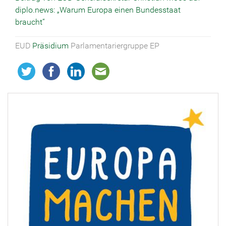
diplo.news: „Warum Europa einen Bundesstaat
braucht“
EUD
Präsidium
Parlamentariergruppe EP