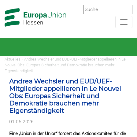
Zur
Zum
Hauptnavigation
Hauptbereich
Hessen
Aktuelles » Andrea Wechsler und EUD/UEF-Mitglieder appellieren in Le
Nouvel Obs: Europas Sicherheit und Demokratie brauchen mehr
Eigenständigkeit
Andrea Wechsler und EUD/UEF-
Mitglieder appellieren in Le Nouvel
Obs: Europas Sicherheit und
Demokratie brauchen mehr
Eigenständigkeit
01.06.2026
Eine „Union in der Union“ fordert das Aktionskomitee für die