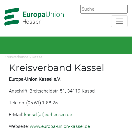
Zur
Zum
Hauptnavigation
Hauptbereich
Hessen
Kreisverbände
»
Kassel
Kreisverband Kassel
Europa-Union Kassel e.V.
Anschrift: Breitscheidstr. 51, 34119 Kassel
Telefon: (05 61) 1 88 25
E-Mail:
kassel(at)eu-hessen.de
Webseite:
www.europa-union-kassel.de