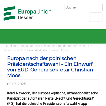
Zur
Zum
Hauptnavigation
Hauptbereich
Hessen
Aktuelles » Europa nach der polnischen Präsidentschaftswahl - Ein
Einwurf von EUD-Generalsekretär Christian Moos
Europa nach der polnischen
Präsidentschaftswahl - Ein Einwurf
von EUD-Generalsekretär Christian
Moos
02.06.2025
Karol Nawrocki, der europaskeptische, ultranationalistische
Kandidat der autoritären Partei „Recht und Gerechtigkeit“
(PiS), hat die polnische Präsidentschaftswahl knapp