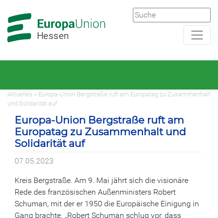
Zur
Zum
Hauptnavigation
Hauptbereich
Hessen
Aktuelles » Europa-Union Bergstraße ruft am Europatag zu Zusammenhalt
und Solidarität auf
Europa-Union Bergstraße ruft am
Europatag zu Zusammenhalt und
Solidarität auf
07.05.2023
Kreis Bergstraße. Am 9. Mai jährt sich die visionäre
Rede des französischen Außenministers Robert
Schuman, mit der er 1950 die Europäische Einigung in
Gang brachte. „Robert Schuman schlug vor, dass