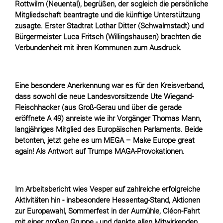
Rottwilm (Neuental), begrüßen, der sogleich die persönliche
Mitgliedschaft beantragte und die künftige Unterstützung
zusagte. Erster Stadtrat Lothar Ditter (Schwalmstadt) und
Bürgermeister Luca Fritsch (Willingshausen) brachten die
Verbundenheit mit ihren Kommunen zum Ausdruck.
Eine besondere Anerkennung war es für den Kreisverband,
dass sowohl die neue Landesvorsitzende Ute Wiegand-
Fleischhacker (aus Groß-Gerau und über die gerade
eröffnete A 49) anreiste wie ihr Vorgänger Thomas Mann,
langjähriges Mitglied des Europäischen Parlaments. Beide
betonten, jetzt gehe es um MEGA – Make Europe great
again! Als Antwort auf Trumps MAGA-Provokationen.
Im Arbeitsbericht wies Vesper auf zahlreiche erfolgreiche
Aktivitäten hin - insbesondere Hessentag-Stand, Aktionen
zur Europawahl, Sommerfest in der Aumühle, Cléon-Fahrt
mit einer großen Gruppe - und dankte allen Mitwirkenden.