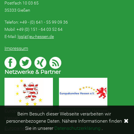
Postfach 10 03 65
35333 Gießen
Telefon: +49 - (0) 641 - 55 99 09 36
Mobil: +49 (0) 151 - 64 03 52 64
E-Mail:
lgs(at)eu-hessen.de
Impressum
Netzwerke & Partner
Europäische Akademie
Europakomitee Hessen
Beim Besuch dieser Webseite verarbeiten wir
Hessen
✖
personenbezogene Daten. Nähere Informationen finden
Europanetzwerk
Sie in unserer
Datenschutzerklärung
.