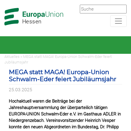
Zur
Zum
Hauptnavigation
Hauptbereich
Hessen
Aktuelles » MEGA statt MAGA! Europa-Union Schwalm-Eder feiert
Jubiläumsjahr
MEGA statt MAGA! Europa-Union
Schwalm-Eder feiert Jubiläumsjahr
25.03.2025
Hochaktuell waren die Beiträge bei der
Jahreshauptversammlung der überparteilich tätigen
EUROPA-UNION Schwalm-Eder e.V. im Gasthaus ADLER in
Niedergrenzebach. Vereinsvorsitzender Heinrich Vesper
konnte den neuen Abgeordneten im Bundestag, Dr. Philipp