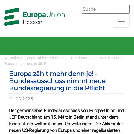
Zur
Zum
Hauptnavigation
Hauptbereich
Hessen
Aktuelles » Europa zählt mehr denn je! - Bundesausschuss nimmt neue
Bundesregierung in die Pflicht
Europa zählt mehr denn je! -
Bundesausschuss nimmt neue
Bundesregierung in die Pflicht
21.03.2025
Der gemeinsame Bundesausschuss von Europa-Union und
JEF Deutschland am 15. März in Berlin stand unter dem
Eindruck der weltpolitischen Umwälzungen. Die Abkehr der
neuen US-Regierung von Europa und einer regelbasierten