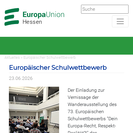
Zur
Zum
Hauptnavigation
Hauptbereich
Hessen
Aktuelles » Europäischer Schulwettbewerb
Europäischer Schulwettbewerb
23.06.2026
Der Einladung zur
Vernissage der
Wanderausstellung des
73. Europäischen
Schulwettbewerbs "Dein
Europa-Recht, Respekt-
Realität?!" des