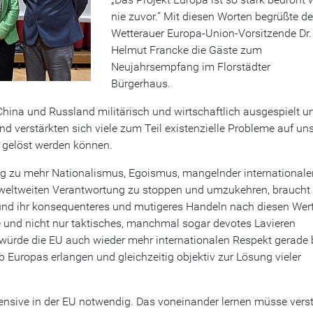
nie zuvor.“ Mit diesen Worten begrüßte de
Wetterauer Europa-Union-Vorsitzende Dr.
Helmut Francke die Gäste zum
Neujahrsempfang im Florstädter
Bürgerhaus.
 China und Russland militärisch und wirtschaftlich ausgespielt u
d verstärkten sich viele zum Teil existenzielle Probleme auf uns
 gelöst werden können.
ng zu mehr Nationalismus, Egoismus, mangelnder internationale
eltweiten Verantwortung zu stoppen und umzukehren, braucht
und ihr konsequenteres und mutigeres Handeln nach diesen Wert
und nicht nur taktisches, manchmal sogar devotes Lavieren
würde die EU auch wieder mehr internationalen Respekt gerade 
b Europas erlangen und gleichzeitig objektiv zur Lösung vieler
ffensive in der EU notwendig. Das voneinander lernen müsse verst