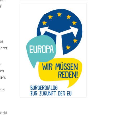
r
nd
erer
r
 es
en,
bei
ärkt