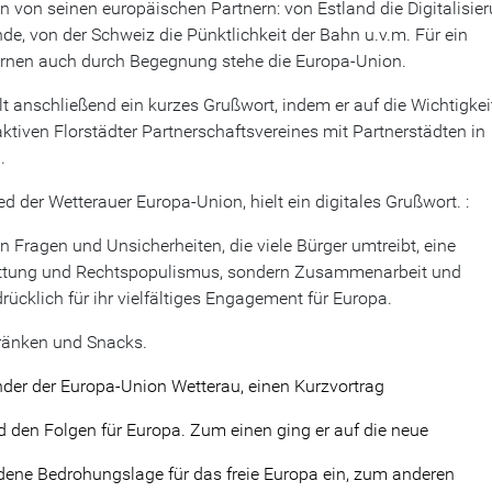
 von seinen europäischen Partnern: von Estland die Digitalisie
 von der Schweiz die Pünktlichkeit der Bahn u.v.m. Für ein
rnen auch durch Begegnung stehe die Europa-Union.
lt anschließend ein kurzes Grußwort, indem er auf die Wichtigkei
iven Florstädter Partnerschaftsvereines mit Partnerstädten in
g.
ed der Wetterauer Europa-Union, hielt ein digitales Grußwort. :
n Fragen und Unsicherheiten, die viele Bürger umtreibt, eine
ottung und Rechtspopulismus, sondern Zusammenarbeit und
rücklich für ihr vielfältiges Engagement für Europa.
tränken und Snacks.
ender der Europa-Union Wetterau, einen Kurzvortrag
 den Folgen für Europa. Zum einen ging er auf die neue
dene Bedrohungslage für das freie Europa ein, zum anderen