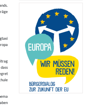
ands.
träge
gtaxi
uropa
itrag
 dass
egret
chule
Thema
haben