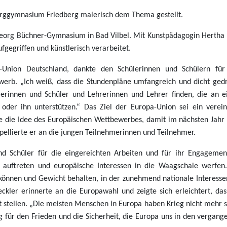
Burggymnasium Friedberg malerisch dem Thema gestellt.
org Büchner-Gymnasium in Bad Vilbel. Mit Kunstpädagogin Hertha 
egriffen und künstlerisch verarbeitet.
a-Union Deutschland, dankte den Schülerinnen und Schülern für
erb. „Ich weiß, dass die Stundenpläne umfangreich und dicht ged
ülerinnen und Schüler und Lehrerinnen und Lehrer finden, die an 
der ihn unterstützen.“ Das Ziel der Europa-Union sei ein verein
ie die Idee des Europäischen Wettbewerbes, damit im nächsten Jahr
pellierte er an die jungen Teilnehmerinnen und Teilnehmer.
nd Schüler für die eingereichten Arbeiten und für ihr Engagemen
auftreten und europäische Interessen in die Waagschale werfen
önnen und Gewicht behalten, in der zunehmend nationale Interesse
kler erinnerte an die Europawahl und zeigte sich erleichtert, das
stellen. „Die meisten Menschen in Europa haben Krieg nicht mehr s
ng für den Frieden und die Sicherheit, die Europa uns in den vergang