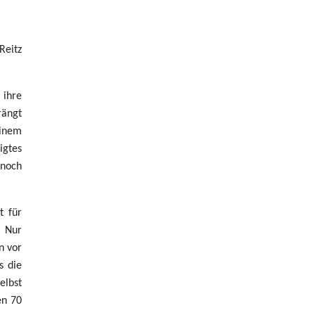
Reitz
 ihre
rängt
einem
igtes
 noch
t für
. Nur
n vor
s die
elbst
en 70