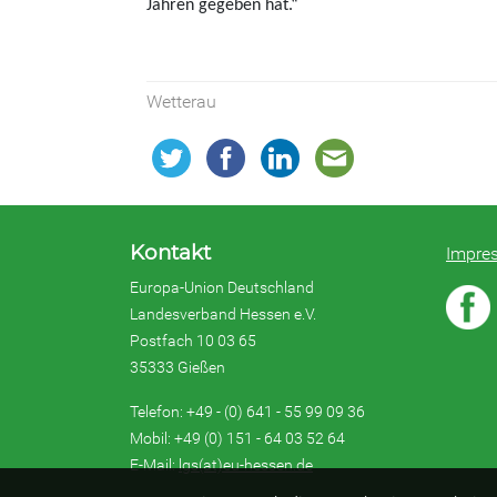
Jahren gegeben hat.“
Wetterau
Kontakt
Impre
Europa-Union Deutschland
Landesverband Hessen e.V.
Postfach 10 03 65
35333 Gießen
Telefon: +49 - (0) 641 - 55 99 09 36
Mobil: +49 (0) 151 - 64 03 52 64
E-Mail:
lgs(at)eu-hessen.de