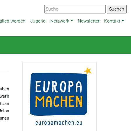
glied werden
Jugend
Netzwerk
Newsletter
Kontakt
haben
ewerb
t Jan
Union
innen