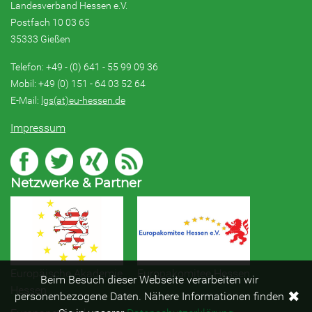
Landesverband Hessen e.V.
Postfach 10 03 65
35333 Gießen
Telefon: +49 - (0) 641 - 55 99 09 36
Mobil: +49 (0) 151 - 64 03 52 64
E-Mail:
lgs(at)eu-hessen.de
Impressum
Netzwerke & Partner
Europäische Akademie
Europakomitee Hessen
Beim Besuch dieser Webseite verarbeiten wir
Hessen
✖
personenbezogene Daten. Nähere Informationen finden